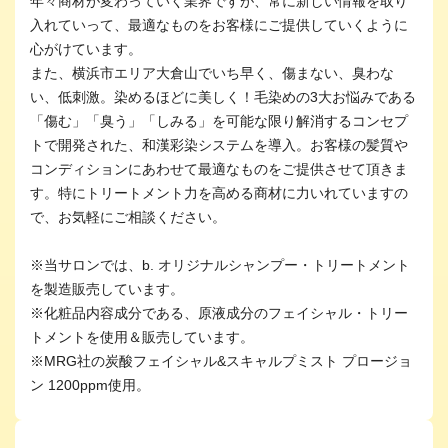
年々商材が変わっていく業界ですが、常に新しい情報を取り
入れていって、最適なものをお客様にご提供していくように
心がけています。
また、横浜市エリア大倉山でいち早く、傷まない、臭わな
い、低刺激。染めるほどに美しく！毛染めの3大お悩みである
「傷む」「臭う」「しみる」を可能な限り解消するコンセプ
トで開発された、和漢彩染システムを導入。お客様の髪質や
コンディションにあわせて最適なものをご提供させて頂きま
す。特にトリートメント力を高める商材に力いれていますの
で、お気軽にご相談ください。
※当サロンでは、b. オリジナルシャンプー・トリートメント
を製造販売しています。
※化粧品内容成分である、原液成分のフェイシャル・トリー
トメントを使用＆販売しています。
※MRG社の炭酸フェイシャル&スキャルプミスト プロージョ
ン 1200ppm使用。