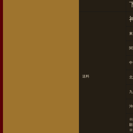
東
関
中
送料
北
九
沖
※
願
※