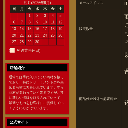
i
翌月(2026年9月)
メールアドレス
日
月
火
水
木
金
土
1
2
3
4
5
6
7
8
9
10
11
12
13
14
15
16
17
18
19
販売数量
20
21
22
23
24
25
26
27
28
29
30
(
発送業務休日)
店舗紹介
通常では手に入りにくい商材を扱っ
ており、特にトリートメント力を高
める商材に力をいれています。年々
商材が変わっていく業界ですが、常
に新しい情報を取り入れていって、
商品代金以外の必要料金
最適なものをお客様にご提供してい
くように心がけています。
公式サイト