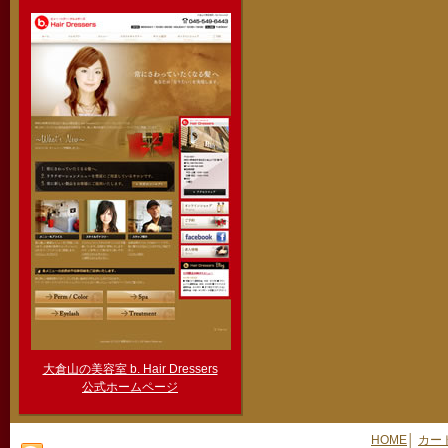
大倉山の美容室 b. Hair Dressers
公式ホームページ
HOME
│
カー