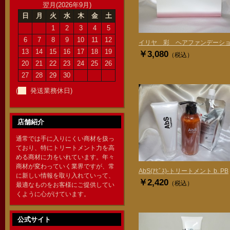
翌月(2026年9月)
日
月
火
水
木
金
土
1
2
3
4
5
6
7
8
9
10
11
12
イリヤ 彩 ヘアファンデーシ
13
14
15
16
17
18
19
￥3,080
（税込）
20
21
22
23
24
25
26
27
28
29
30
(
発送業務休日)
店舗紹介
通常では手に入りにくい商材を扱っ
ており、特にトリートメント力を高
める商材に力をいれています。年々
商材が変わっていく業界ですが、常
AbS(ｱﾋﾞｽ)-トリートメント b. PB
に新しい情報を取り入れていって、
￥2,420
（税込）
最適なものをお客様にご提供してい
くように心がけています。
公式サイト