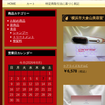
HOME
カート
特定商取引法に基づく表記
商品カテゴリー
‘横浜市大倉山美容室
お勧め商品
新商品
美容
シャンプー
トリートメント
整髪料
営業日カレンダー
今月(2026年8月)
ケアライズモデルC
日
月
火
水
木
金
土
￥6,578
（税込）
1
2
3
4
5
6
7
8
9
10
11
12
13
14
15
16
17
18
19
20
21
22
23
24
25
26
27
28
29
30
31