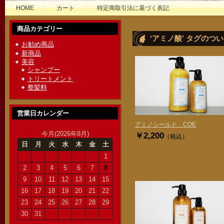
HOME
カート
特定商取引法に基づく表記
商品カテゴリー
‘アミノ酸’ タグのつ
お勧め商品
新商品
美容
シャンプー
トリートメント
整髪料
営業日カレンダー
アミノシールド COE
今月(2026年8月)
￥2,200
（税込）
日
月
火
水
木
金
土
1
2
3
4
5
6
7
8
9
10
11
12
13
14
15
16
17
18
19
20
21
22
23
24
25
26
27
28
29
30
31