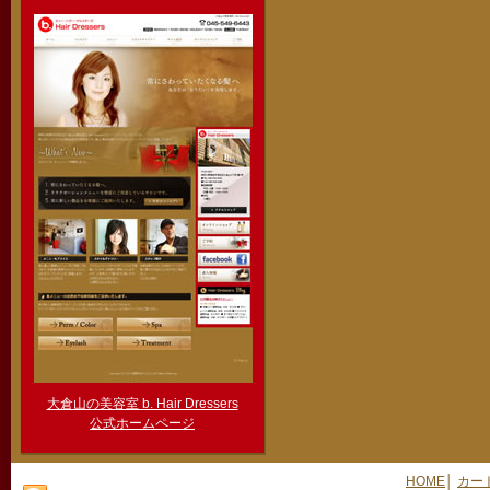
大倉山の美容室 b. Hair Dressers
公式ホームページ
HOME
│
カー