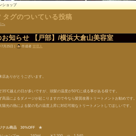
ンショップ
浜’ タグのついている投稿
ジへ
のお知らせ 【戸部】/横浜大倉山美容室
年7月25日 |
作成者
管理人
来店ありがとうございます。
で35℃越えの日が多いですが、頭髪の温度が50℃に成る事がある様です。
ず高温によるダメージが起こりますので今なら髪質改善トリートメントお勧めです
太陽光の熱による髪の毛の温度上昇に対応可能なトリートメントしてほしいです。
ジナル商品 30%OFF ★
bsシャンプー 240ml ￥2,200 ⇒ 1,540