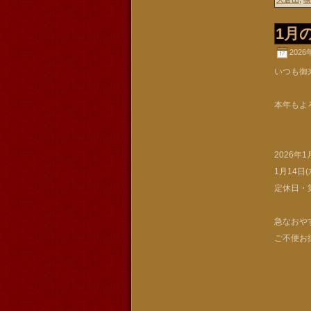
1月
2026
いつも御
本年もよ
2026年
1月14日
定休日・
急なおや
ご不便お