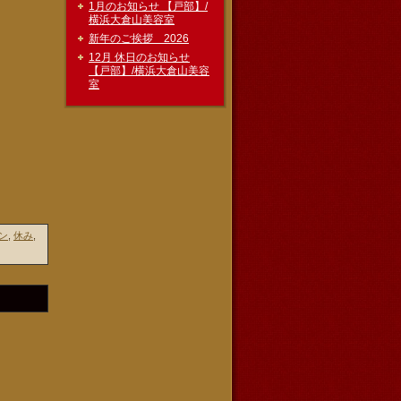
1月のお知らせ 【戸部】/
横浜大倉山美容室
新年のご挨拶 2026
12月 休日のお知らせ
【戸部】/横浜大倉山美容
室
ン
,
休み
,