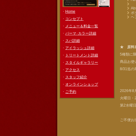
1
A
･
Home
ボ
ヘ
･
コンセプト
･
メニュー＆料金一覧
･
パーマ･カラー詳細
･
スパ詳細
★ 原料1
･
アイラッシュ詳細
5種類に
･
トリートメント詳細
商品お使
･
スタイルギャラリー
8/31
･
アクセス
･
スタッフ紹介
･
オンラインショップ
2026年
･
ご予約
火曜日・
第2水曜
ご不便お