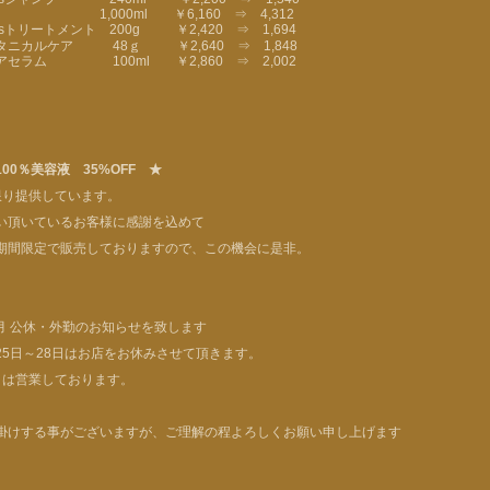
,000ml ￥6,160 ⇒ 4,312
bsトリートメント 200g ￥2,420 ⇒ 1,694
タニカルケア 48ｇ ￥2,640 ⇒ 1,848
アセラム 100ml ￥2,860 ⇒ 2,002
00％美容液 35%OFF ★
限り提供しています。
い頂いているお客様に感謝を込めて
迄の期間限定で販売しておりますので、この機会に是非。
8月 公休・外勤のお知らせを致します
25日～28日はお店をお休みさせて頂きます。
日は営業しております。
掛けする事がございますが、ご理解の程よろしくお願い申し上げます