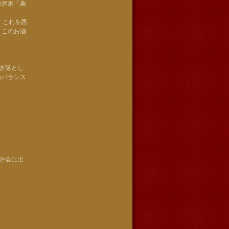
の酒米「美
。これを西
。このお酒
ぎ落とし
のバランス
評会に出