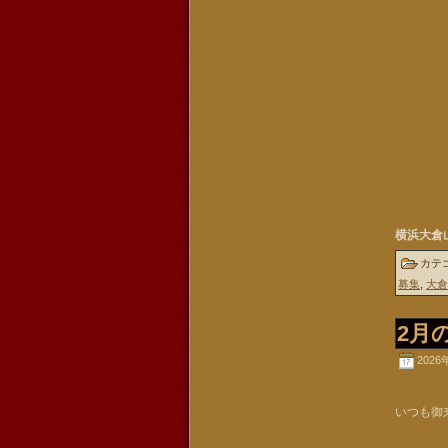
横浜大倉
カテ
募集
,
大倉
2月
2026
いつも御