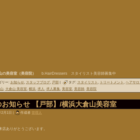
山の美容室（美容院）
b.HairDressers スタイリスト美容師募集中
ゴリー:
お知らせ
,
スタッフブログ
,
戸部
|
タグ:
スタイリスト
,
トリートメント
,
ヘアサロ
山
,
大倉山 美容室
,
横浜
,
求人
,
求人募集
,
美容室
,
美容師
,
美容院
のお知らせ 【戸部】/横浜大倉山美容室
年2月1日 |
作成者
管理人
来店ありがとうございます。