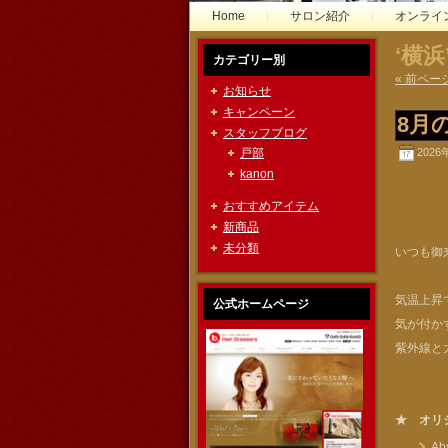
Home
サロン紹介
オンライ
‘横
カテゴリー別
« 前ペー
お知らせ
キャンペーン
8月
スタッフブログ
2026
戸部
kanon
おすすめアイテム
新商品
未分類
いつも御
気温上昇
公式ホームページ
気が付か
紫外線と
★ オリ
A