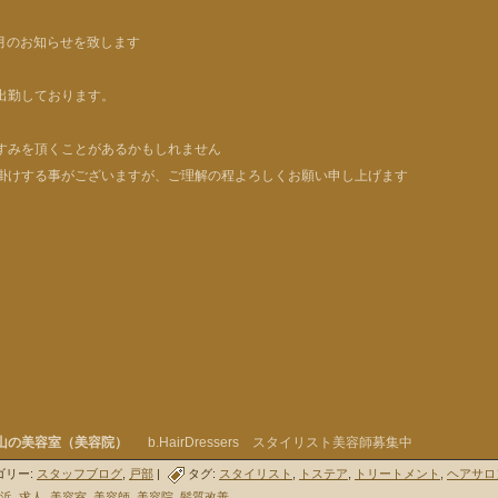
2月のお知らせを致します
出勤しております。
すみを頂くことがあるかもしれません
掛けする事がございますが、ご理解の程よろしくお願い申し上げます
山の美容室（美容院）
b.HairDressers スタイリスト美容師募集中
ゴリー:
スタッフブログ
,
戸部
|
タグ:
スタイリスト
,
トステア
,
トリートメント
,
ヘアサロ
浜
,
求人
,
美容室
,
美容師
,
美容院
,
髪質改善