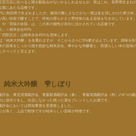
五百万石に比べると聞き馴染みがないかもしれませんが、実はこれ、長野県生まれ
父親にあたる品種です。
年代に秋田県で生まれましたが、栽培の難しさなどから一度は姿を消しかけた希少米
が高い技術で醸すことで、特有の滑らかさと野性味のある旨味を引き出しています
」や「苦味の余韻」は、この米の個性が存分に活かされている証拠です。
分」＝精米歩合45%
「四割五分」は精米歩合45%を意味します。
けば「純米大吟醸」を名乗れますが、そこからさらに5%磨き込んでいます。雑味を削
米の旨味をしっかり残す絶妙な精米歩合。華やかな吟醸香と、田酒らしい米の旨味
たスペックと言えます。
 純米大吟醸 雫しぼり
鑑評会、東北清酒鑑評会、青森新酒鑑評会（春）、青森清酒鑑評会（秋）の4つの鑑
めに袋吊りをし、出品しなかった残った酒をブレンドしたお酒です。
鑑評会においては県知事賞を受賞致しました。
りが高く、上品で軽快ですが純米らしい旨味が特徴です。