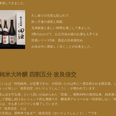
帰省してきました。
久し振りの元気な顔ぶれで、
姪っ子達の成長と両親、
兄弟家族と楽しい時間を過ごして来ました。
3男のおかげで、お正月休み様のお酒を入手でき、
田酒シリーズ3本、限定の日本酒含め、
お休み中に美味しく頂くことが出来ました。
 純米大吟醸 四割五分 改良信交
といえば「特別純米」が定番ですが、今回頂いたのは年に一度出荷される限定酒。
ょっと珍しい「改良信交（かいりょうしんこう）」が使われています。
田んぼを守る酒」という思いが込められた「田酒」。昭和49年の発売以来、純米酒
して君臨し続けるレジェンド的な酒蔵です。醸造用アルコールを一切添加しない「
りは、今も多くのファンを魅了しています。
!?「改良信交」とは
の主役は、原料米である**「改良信交（かいりょうしんこう）」**です。