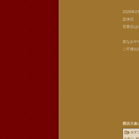
2026年
定休日
営業日は
急なおや
ご不便お
横浜大倉
カテ
大倉山
,
横