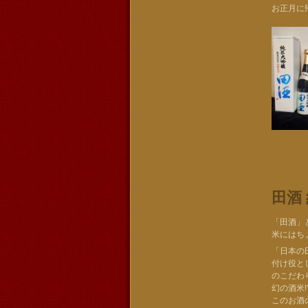
お正月に
田酒
「田酒」
米にはち
「日本の
付け役と
のこだわ
幻の酒米
このお酒