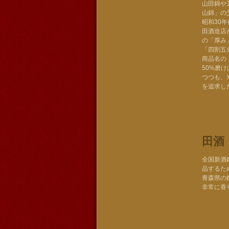
山田錦や
山錦」の
昭和30
田酒造店
の「厚み
「四割五
商品名の
50%磨
つつも、
を追求し
田酒
全国新酒
品するた
青森県の
非常に香