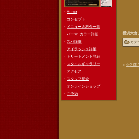
･
Home
･
コンセプト
･
メニュー＆料金一覧
横浜大倉
･
パーマ･カラー詳細
･
スパ詳細
カテ
･
アイラッシュ詳細
･
トリートメント詳細
･
スタイルギャラリー
«
☆佐藤
･
アクセス
･
スタッフ紹介
･
オンラインショップ
･
ご予約