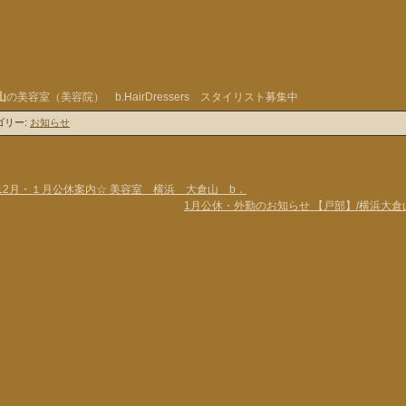
山
の美容室（美容院） b.HairDressers スタイリスト募集中
ゴリー:
お知らせ
 12月・１月公休案内☆ 美容室 横浜 大倉山 b．
1月公休・外勤のお知らせ 【戸部】/横浜大倉