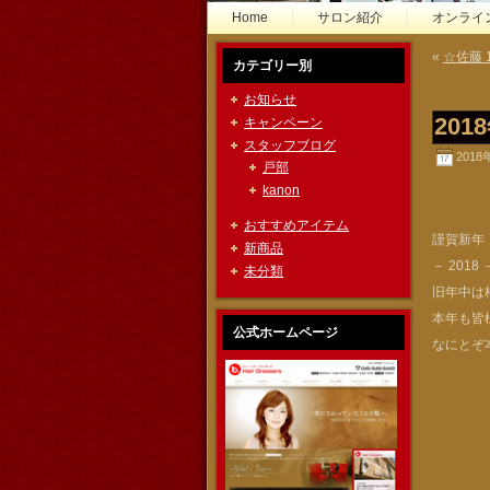
Home
サロン紹介
オンライ
«
☆佐藤
カテゴリー別
お知らせ
20
キャンペーン
スタッフブログ
2018
戸部
kanon
おすすめアイテム
謹賀新年
新商品
－ 2018 
未分類
旧年中は
本年も皆
公式ホームページ
なにとぞ