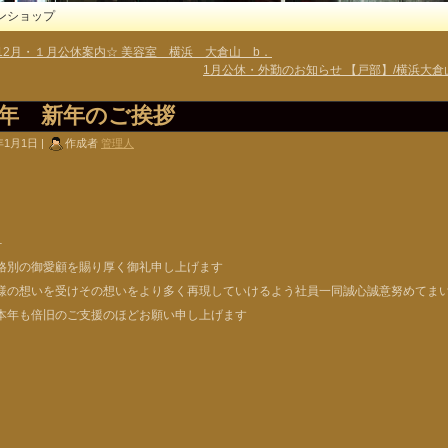
ンショップ
 12月・１月公休案内☆ 美容室 横浜 大倉山 b．
1月公休・外勤のお知らせ 【戸部】/横浜大倉
18年 新年のご挨拶
年1月1日 |
作成者
管理人
－
格別の御愛顧を賜り厚く御礼申し上げます
様の想いを受けその想いをより多く再現していけるよう社員一同誠心誠意努めてま
本年も倍旧のご支援のほどお願い申し上げます